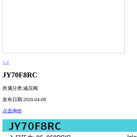
<
>
JY70F8RC
所属分类:减压阀
发布日期:2020-04-08
点击询价