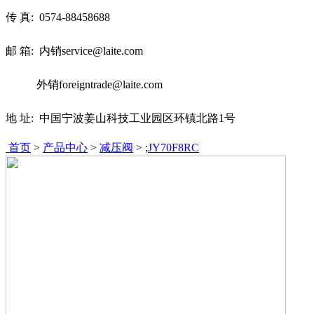
传 真:
0574-88458688
邮 箱: 内销service@laite.com
外销foreigntrade@laite.com
地 址: 中国宁波姜山科技工业园区环镇北路1号
首页
>
产品中心
>
减压阀
> ;
JY70F8RC