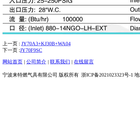
上一页 :
JY70A3+KJ30B+WA04
下一页 :
JY70F9SC
网站首页
|
公司简介
|
联系我们
|
在线留言
宁波来特燃气具有限公司 版权所有
浙ICP备202102332