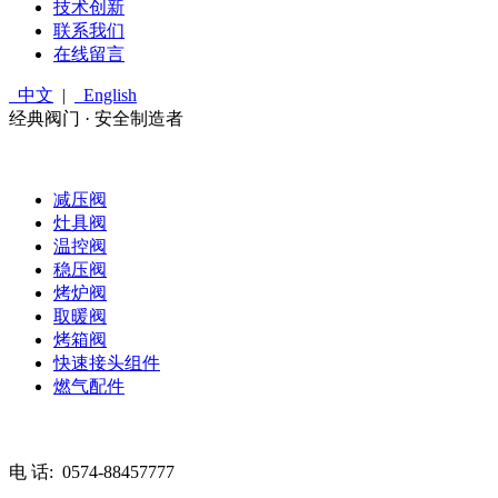
技术创新
联系我们
在线留言
中文
|
English
经典阀门 · 安全制造者
减压阀
灶具阀
温控阀
稳压阀
烤炉阀
取暖阀
烤箱阀
快速接头组件
燃气配件
电 话:
0574-88457777