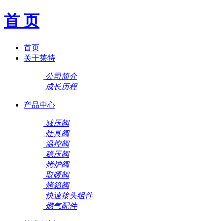
首 页
首页
关于莱特
公司简介
成长历程
产品中心
减压阀
灶具阀
温控阀
稳压阀
烤炉阀
取暖阀
烤箱阀
快速接头组件
燃气配件