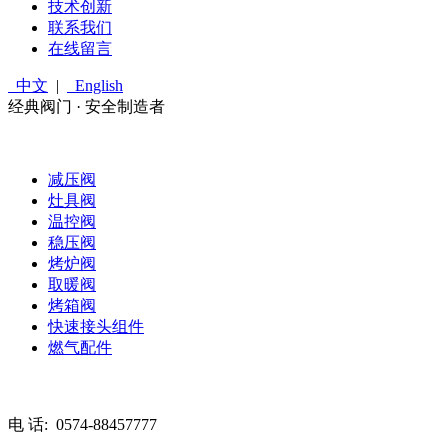
技术创新
联系我们
在线留言
中文
|
English
经典阀门 · 安全制造者
减压阀
灶具阀
温控阀
稳压阀
烤炉阀
取暖阀
烤箱阀
快速接头组件
燃气配件
电 话:
0574-88457777