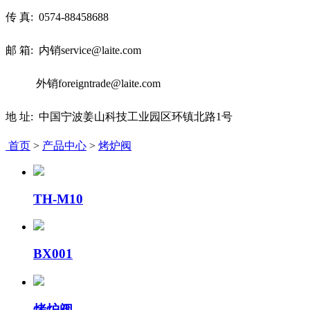
传 真:
0574-88458688
邮 箱: 内销service@laite.com
外销foreigntrade@laite.com
地 址: 中国宁波姜山科技工业园区环镇北路1号
首页
>
产品中心
>
烤炉阀
TH-M10
BX001
烤炉阀