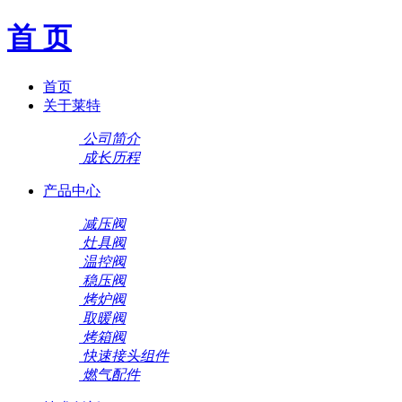
首 页
首页
关于莱特
公司简介
成长历程
产品中心
减压阀
灶具阀
温控阀
稳压阀
烤炉阀
取暖阀
烤箱阀
快速接头组件
燃气配件