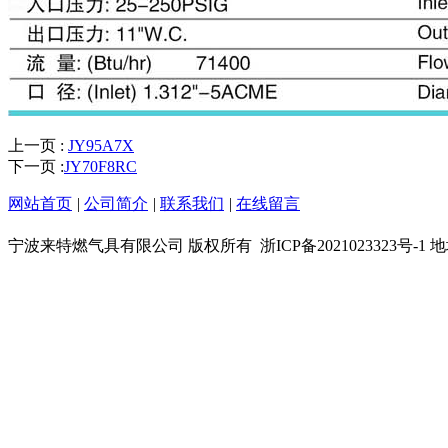
上一页 :
JY95A7X
下一页 :
JY70F8RC
网站首页
|
公司简介
|
联系我们
|
在线留言
宁波来特燃气具有限公司 版权所有
浙ICP备202102332