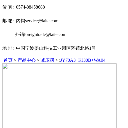
传 真:
0574-88458688
邮 箱: 内销service@laite.com
外销foreigntrade@laite.com
地 址: 中国宁波姜山科技工业园区环镇北路1号
首页
>
产品中心
>
减压阀
> ;
JY70A3+KJ30B+WA04