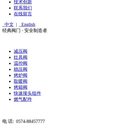
技术创新
联系我们
在线留言
中文
|
English
经典阀门 · 安全制造者
减压阀
灶具阀
温控阀
稳压阀
烤炉阀
取暖阀
烤箱阀
快速接头组件
燃气配件
电 话:
0574-88457777