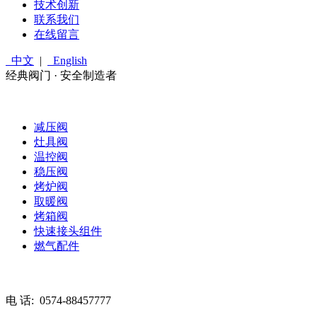
技术创新
联系我们
在线留言
中文
|
English
经典阀门 · 安全制造者
减压阀
灶具阀
温控阀
稳压阀
烤炉阀
取暖阀
烤箱阀
快速接头组件
燃气配件
电 话:
0574-88457777